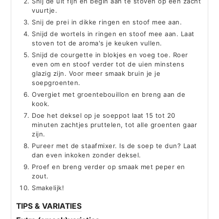
Snij de uit fijn en begin aan te stoven op een zacht
vuurtje.
Snij de prei in dikke ringen en stoof mee aan.
Snijd de wortels in ringen en stoof mee aan. Laat
stoven tot de aroma's je keuken vullen.
Snijd de courgette in blokjes en voeg toe. Roer
even om en stoof verder tot de uien minstens
glazig zijn. Voor meer smaak bruin je je
soepgroenten.
Overgiet met groentebouillon en breng aan de
kook.
Doe het deksel op je soeppot laat 15 tot 20
minuten zachtjes pruttelen, tot alle groenten gaar
zijn.
Pureer met de staafmixer. Is de soep te dun? Laat
dan even inkoken zonder deksel.
Proef en breng verder op smaak met peper en
zout.
Smakelijk!
TIPS & VARIATIES