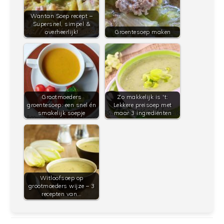
Wantan Soep recept –
Supersnel, simpel &
overheerlijk!
Groentesoep maken
Grootmoeders
Zo makkelijk is 't:
groentesoep: een snel én
Lekkere preisoep met
smakelijk soepje
maar 3 ingrediënten
Witloofsoep op
grootmoeders wijze – 3
recepten van…