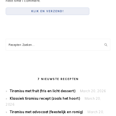
next time I comment.
PRIMARY
SIDEBAR
Recepten
Zoeken...
7 NIEUWSTE RECEPTEN
Tiramisu met fruit (fris en licht dessert)
March 20, 2026
Klassiek tiramisu recept (zoals het hoort)
March 20,
2026
Tiramisu met advocaat (feestelijk en romig)
March 20,