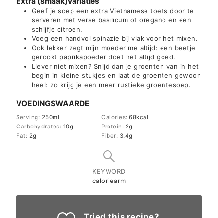
Extra (smaak)variaties
Geef je soep een extra Vietnamese toets door te
serveren met verse basilicum of oregano en een
schijfje citroen.
Voeg een handvol spinazie bij vlak voor het mixen.
Ook lekker zegt mijn moeder me altijd: een beetje
gerookt paprikapoeder doet het altijd goed.
Liever niet mixen? Snijd dan je groenten van in het
begin in kleine stukjes en laat de groenten gewoon
heel: zo krijg je een meer rustieke groentesoep.
VOEDINGSWAARDE
Serving:
250
ml
Calories:
68
kcal
Carbohydrates:
10
g
Protein:
2
g
Fat:
2
g
Fiber:
3.4
g
KEYWORD
caloriearm
Tried this recipe?