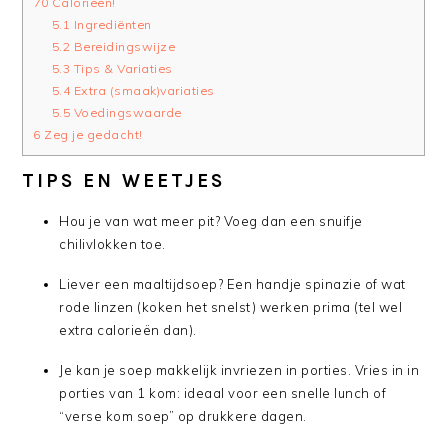
70 Calorieën!
5.1
Ingrediënten
5.2
Bereidingswijze
5.3
Tips & Variaties
5.4
Extra (smaak)variaties
5.5
Voedingswaarde
6
Zeg je gedacht!
TIPS EN WEETJES
Hou je van wat meer pit? Voeg dan een snuifje
chilivlokken toe.
Liever een maaltijdsoep? Een handje spinazie of wat
rode linzen (koken het snelst) werken prima (tel wel
extra calorieën dan).
Je kan je soep makkelijk invriezen in porties. Vries in in
porties van 1 kom: ideaal voor een snelle lunch of
“verse kom soep” op drukkere dagen.