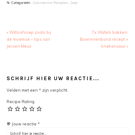
📂 Categorieën:
Caloriearme Recepten
,
Soep
Previous
Next
« Witloofsoep zoals bij
7x Wafels bakken:
Post:
Post:
de moemoe – tips van
Boerinnenbond recept +
Jeroen Meus
kriekensaus »
READER
INTERACTIONS
SCHRIJF HIER UW REACTIE...
Velden met een * zijn verplicht.
Recipe Rating
💬 Jouw reactie *