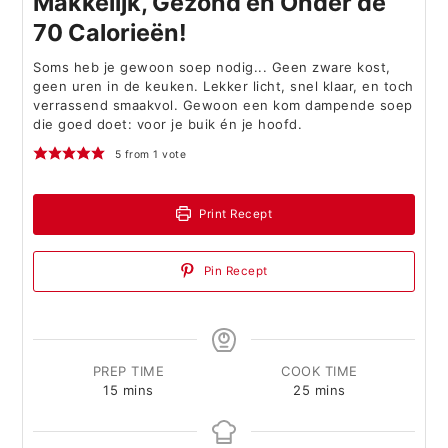
Makkelijk, Gezond en Onder de
70 Calorieën!
Soms heb je gewoon soep nodig... Geen zware kost,
geen uren in de keuken. Lekker licht, snel klaar, en toch
verrassend smaakvol. Gewoon een kom dampende soep
die goed doet: voor je buik én je hoofd.
5
from 1 vote
Print Recept
Pin Recept
PREP TIME
COOK TIME
minutes
minutes
15
mins
25
mins