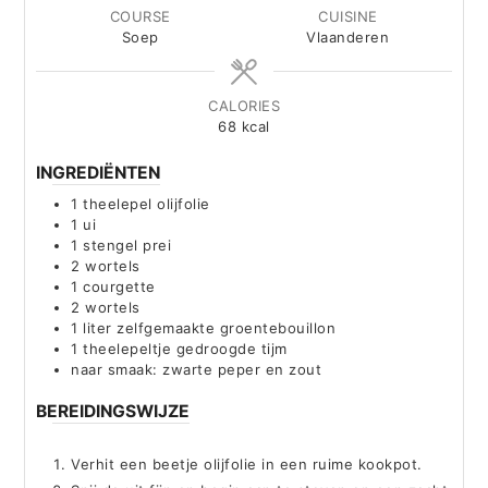
COURSE
CUISINE
Soep
Vlaanderen
CALORIES
68
kcal
INGREDIËNTEN
1
theelepel olijfolie
1
ui
1
stengel prei
2
wortels
1
courgette
2
wortels
1
liter
zelfgemaakte groentebouillon
1
theelepeltje gedroogde tijm
naar smaak: zwarte peper en zout
BEREIDINGSWIJZE
Verhit een beetje olijfolie in een ruime kookpot.