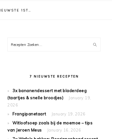
NIEUWSTE 1ST…
PRIMARY
Recepten
SIDEBAR
Zoeken...
7 NIEUWSTE RECEPTEN
3x bananendessert met bladerdeeg
(taartjes & snelle broodjes)
January 19,
2026
Frangipanetaart
January 19, 2026
Witloofsoep zoals bij de moemoe – tips
van Jeroen Meus
January 16, 2026