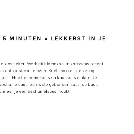
 5 MINUTEN = LEKKERST IN JE
se klassieker. Werk dit bloemkool in kaassaus recept
rokant korstje in je oven. Snel, makkelijk en zalig
etjes – Hoe bechamelsaus en kaassaus maken De
 bechamelsaus: een witte gebonden saus, op basis
Wanneer je een bechamelsaus maakt,