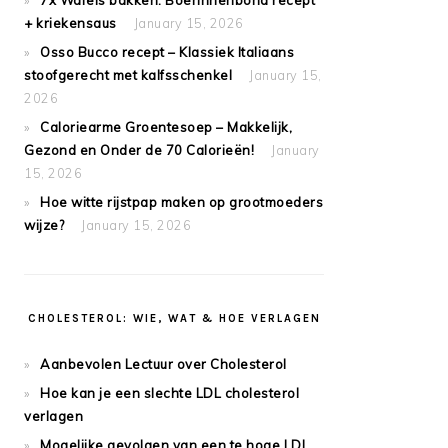
7x Wafels bakken: Boerinnenbond recept
+ kriekensaus
January 15, 2026
Osso Bucco recept – Klassiek Italiaans
stoofgerecht met kalfsschenkel
January 15,
2026
Caloriearme Groentesoep – Makkelijk,
Gezond en Onder de 70 Calorieën!
January
15, 2026
Hoe witte rijstpap maken op grootmoeders
wijze?
January 15, 2026
CHOLESTEROL: WIE, WAT & HOE VERLAGEN
Aanbevolen Lectuur over Cholesterol
Hoe kan je een slechte LDL cholesterol
verlagen
Mogelijke gevolgen van een te hoge LDL