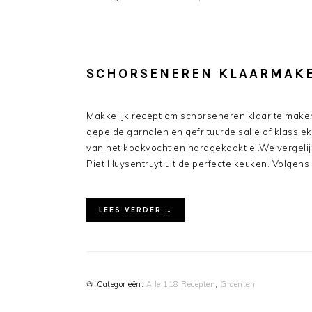
SCHORSENEREN KLAARMAK
Makkelijk recept om schorseneren klaar te maken
gepelde garnalen en gefrituurde salie of klassie
van het kookvocht en hardgekookt ei.We vergeli
Piet Huysentruyt uit de perfecte keuken. Volgens 
LEES VERDER …
📂 Categorieën:
Alle 118 Recepten
,
Groenten