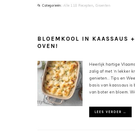
📂 Categorieën:
Alle 118 Recepten
,
Groenten
BLOEMKOOL IN KAASSAUS +
OVEN!
Heerlijk hartige Vlaam
zalig af met ‘n lekker k
genieten… Tips en We
basis van kaassaus is
van boter en bloem. 
LEES VERDER …