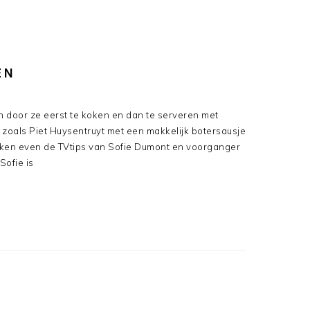
EN
 door ze eerst te koken en dan te serveren met
k zoals Piet Huysentruyt met een makkelijk botersausje
jken even de TVtips van Sofie Dumont en voorganger
Sofie is