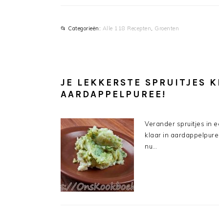
📂 Categorieën:
Alle 118 Recepten
,
Groenten
JE LEKKERSTE SPRUITJES 
AARDAPPELPUREE!
Verander spruitjes in 
klaar in aardappelpure
nu…