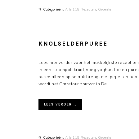
📂 Categorieën:
Alle 118 Recepten
,
Groenten
KNOLSELDERPUREE
Lees hier verder voor het makkelijkste recept o
in een stoompot, kruid, voeg yoghurt toe en puree
puree alleen op smaak brengt met peper en noot
wordt het Carrefour zoutvat in De
LEES VERDER …
📂 Categorieën:
Alle 118 Recepten
,
Groenten