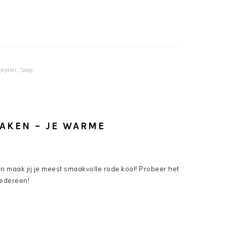
cepten
,
Soep
AKEN – JE WARME
n maak jij je meest smaakvolle rode kool! Probeer het
iedereen!