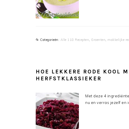
📂 Categorieën:
Alle 118 Recepten
,
Groenten
,
makkelijke re
HOE LEKKERE RODE KOOL M
HERFSTKLASSIEKER
Met deze 4 ingrediënte
nu en verras jezelf en 