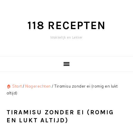
Skip
Skip
to
to
content
primary
118 RECEPTEN
sidebar
Makkelijk en Lekker
🏠 Start
/
Nagerechten
/
Tiramisu zonder ei (romig en lukt
altijd)
TIRAMISU ZONDER EI (ROMIG
EN LUKT ALTIJD)