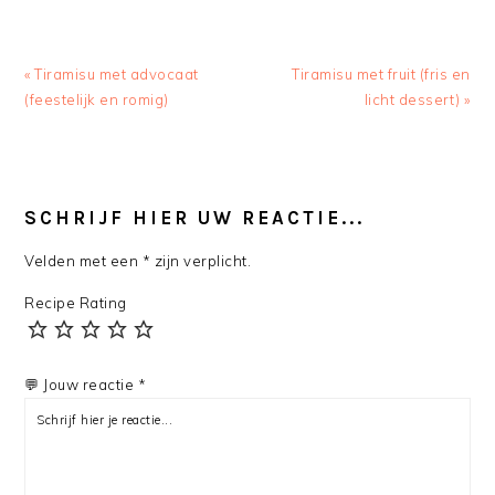
Previous
Next
« Tiramisu met advocaat
Tiramisu met fruit (fris en
Post:
Post:
(feestelijk en romig)
licht dessert) »
READER
INTERACTIONS
SCHRIJF HIER UW REACTIE...
Velden met een * zijn verplicht.
Recipe Rating
💬 Jouw reactie *