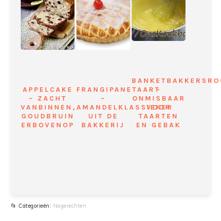
BANKETBAKKERSR
APPELCAKE
FRANGIPANETAART
–
– ZACHT
–
ONMISBAAR
VANBINNEN,
AMANDELKLASSIEKER
VOOR
GOUDBRUIN
UIT DE
TAARTEN
ERBOVENOP
BAKKERIJ
EN GEBAK
📂 Categorieën:
Nagerechten