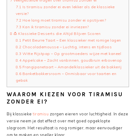
7
Veelgestelde vragen over tiramisu zonder ei
7.1
Is tiramisu zonder ei even lekker als de klassieke
versie?
7.2
Hoe lang moet tiramisu zonder ei opstijven?
7.3
Kan ik tiramisu zonder ei invriezen?
8
🍮 Klassieke Desserts die Altijd Blijven Scoren
8.1
Petit Beurre Taart – Een klassieker met romige lagen
8.2
Chocolademousse – Luchtig, intens en tijdloos
8.3
Witte Rijstpap – Op grootmoeders wijze met kaneel
8.4
Appelcake – Zacht vanbinnen, goudbruin erbovenop
8.5
Frangipanetaart – Amandelklassieker uit de bakkerij
8.6
Banketbakkersroom – Onmisbaar voor taarten en
gebak
WAAROM KIEZEN VOOR TIRAMISU
ZONDER EI?
Bij klassieke
tiramisu
zorgen eieren voor luchtigheid. In deze
versie neem je dat effect over met goed opgeklopte
slagroom. Het resultaat is nog romiger, maar eenvoudiger
om te maken en sneller klaar.