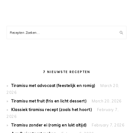
PRIMARY
SIDEBAR
Recepten
Zoeken...
7 NIEUWSTE RECEPTEN
Tiramisu met advocaat (feestelijk en romig)
March 20,
2026
Tiramisu met fruit (fris en licht dessert)
March 20, 2026
Klassiek tiramisu recept (zoals het hoort)
February 7,
2026
Tiramisu zonder ei (romig en lukt altijd)
February 7, 2026