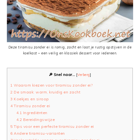
Deze tiramisu zonder ei is romig, zacht en laat je rustig opstijven in de
koelkast – een veilig en klassiek dessert voor iedereen.
🔎 Snel naar…
[
Verberg
]
1
Waarom kiezen voor tiramisu zonder ei?
2
De smaak: warm, kruidig en zacht
3
Koekjes en siroop
4
Tiramisu zonder ei
4.1
Ingrediënten
4.2
Bereidingswijze
5
Tips voor een perfecte tiramisu zonder ei
6
Andere tiramisu-varianten