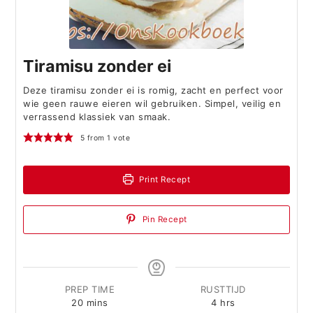
Tiramisu zonder ei
Deze tiramisu zonder ei is romig, zacht en perfect voor
wie geen rauwe eieren wil gebruiken. Simpel, veilig en
verrassend klassiek van smaak.
5
from 1 vote
Print Recept
Pin Recept
PREP TIME
RUSTTIJD
minutes
hours
20
mins
4
hrs