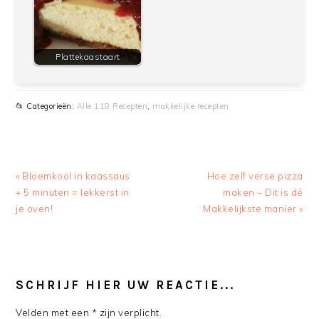
Plattekaastaart
📂 Categorieën:
Alle 118 Recepten
,
makkelijke recepten
Previous
Next
« Bloemkool in kaassaus
Hoe zelf verse pizza
Post:
Post:
+ 5 minuten = lekkerst in
maken – Dit is dé
je oven!
Makkelijkste manier »
READER
INTERACTIONS
SCHRIJF HIER UW REACTIE...
Velden met een * zijn verplicht.