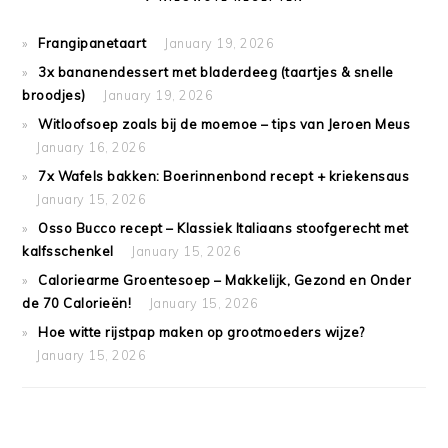
Frangipanetaart
January 19, 2026
3x bananendessert met bladerdeeg (taartjes & snelle
broodjes)
January 19, 2026
Witloofsoep zoals bij de moemoe – tips van Jeroen Meus
January 16, 2026
7x Wafels bakken: Boerinnenbond recept + kriekensaus
January 15, 2026
Osso Bucco recept – Klassiek Italiaans stoofgerecht met
kalfsschenkel
January 15, 2026
Caloriearme Groentesoep – Makkelijk, Gezond en Onder
de 70 Calorieën!
January 15, 2026
Hoe witte rijstpap maken op grootmoeders wijze?
January 15, 2026