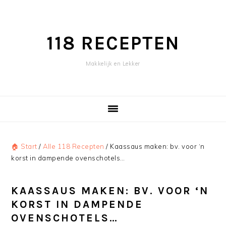
Skip
Skip
to
to
content
primary
118 RECEPTEN
sidebar
Makkelijk en Lekker
🏠 Start
/
Alle 118 Recepten
/
Kaassaus maken: bv. voor ‘n
korst in dampende ovenschotels…
KAASSAUS MAKEN: BV. VOOR ‘N
KORST IN DAMPENDE
OVENSCHOTELS…