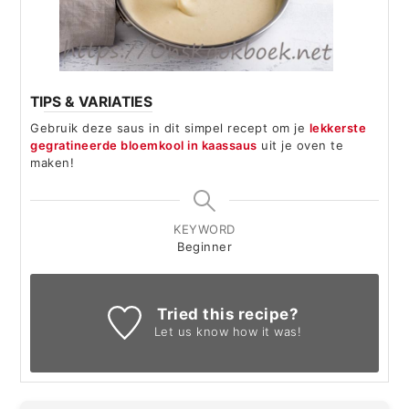
TIPS & VARIATIES
Gebruik deze saus in dit simpel recept om je
lekkerste
gegratineerde bloemkool in kaassaus
uit je oven te
maken!
KEYWORD
Beginner
Tried this recipe?
Let us know
how it was!