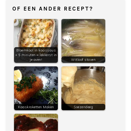
OF EEN ANDER RECEPT?
Bloemkool in kaassaus
+ 5 minuten = lekkerst in
je oven!
Witloof stoven
Kaaskroketten Maken
Soezendeeg