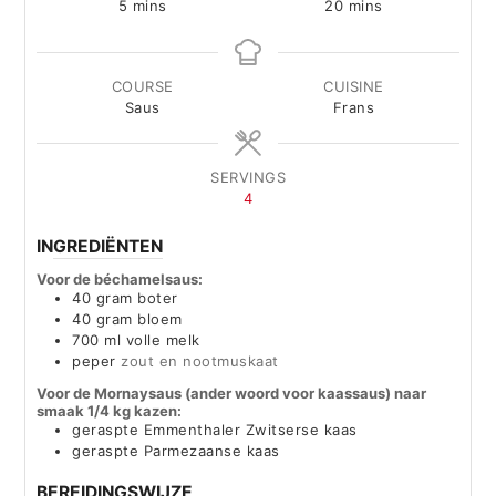
minutes
minutes
5
mins
20
mins
COURSE
CUISINE
Saus
Frans
SERVINGS
4
INGREDIËNTEN
Voor de béchamelsaus:
40
gram
boter
40
gram
bloem
700
ml
volle melk
peper
zout en nootmuskaat
Voor de Mornaysaus (ander woord voor kaassaus) naar
smaak 1/4 kg kazen:
geraspte Emmenthaler Zwitserse kaas
geraspte Parmezaanse kaas
BEREIDINGSWIJZE