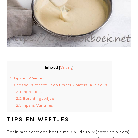
Inhoud
[
Verberg
]
1
Tips en Weetjes
2
Kaassaus recept - nooit meer klonters in je saus!
2.1
Ingrediënten
2.2
Bereidingswijze
2.3
Tips & Variaties
TIPS EN WEETJES
Begin met eerst een beetje melk bij de roux (boter en bloem)