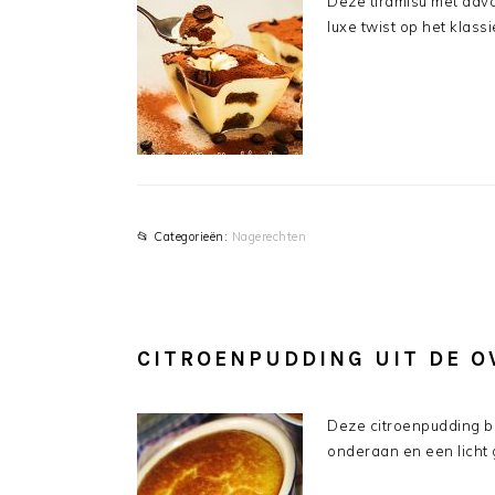
Deze tiramisu met advo
luxe twist op het klass
📂 Categorieën:
Nagerechten
CITROENPUDDING UIT DE O
Deze citroenpudding ba
onderaan en een licht