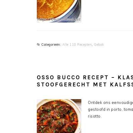
📂 Categorieën:
Alle 118 Recepten
,
Gebak
OSSO BUCCO RECEPT – KLAS
STOOFGERECHT MET KALFS
Ontdek ons eenvoudige
gestoofd in porto, tom
risotto.