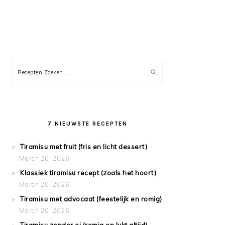
PRIMARY
Recepten
SIDEBAR
Zoeken...
7 NIEUWSTE RECEPTEN
Tiramisu met fruit (fris en licht dessert)
March 20, 2026
Klassiek tiramisu recept (zoals het hoort)
March 20, 2026
Tiramisu met advocaat (feestelijk en romig)
March 20, 2026