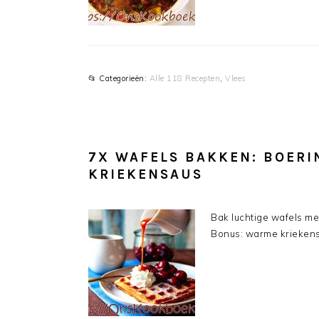
📂 Categorieën:
Alle 118 Recepten
,
Vlees
7X WAFELS BAKKEN: BOER
KRIEKENSAUS
Bak luchtige wafels me
Bonus: warme kriekensa