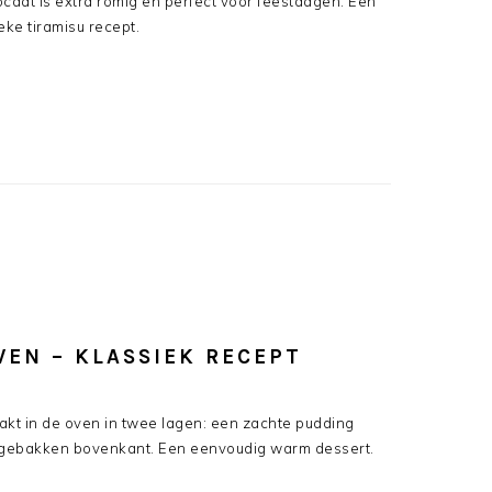
caat is extra romig en perfect voor feestdagen. Een
ieke tiramisu recept.
VEN – KLASSIEK RECEPT
kt in de oven in twee lagen: een zachte pudding
 gebakken bovenkant. Een eenvoudig warm dessert.