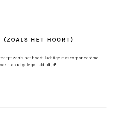
T (ZOALS HET HOORT)
 recept zoals het hoort: luchtige mascarponecrème,
or stap uitgelegd: lukt altijd!