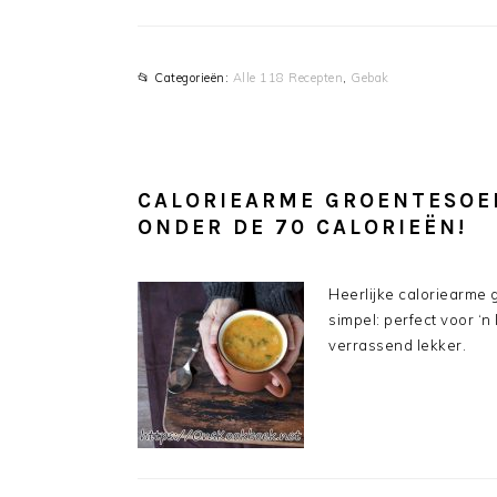
📂 Categorieën:
Alle 118 Recepten
,
Gebak
CALORIEARME GROENTESOEP
ONDER DE 70 CALORIEËN!
Heerlijke caloriearme 
simpel: perfect voor ‘n
verrassend lekker.