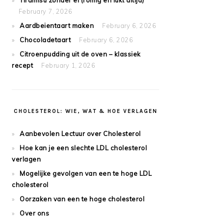
Tiramisu zonder ei (romig en lukt altijd)
February 7, 2026
Aardbeientaart maken
February 6, 2026
Chocoladetaart
February 6, 2026
Citroenpudding uit de oven – klassiek
recept
February 1, 2026
CHOLESTEROL: WIE, WAT & HOE VERLAGEN
Aanbevolen Lectuur over Cholesterol
Hoe kan je een slechte LDL cholesterol
verlagen
Mogelijke gevolgen van een te hoge LDL
cholesterol
Oorzaken van een te hoge cholesterol
Over ons